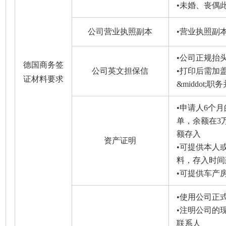
•未婚、丧偶
公司营业执照副本
•营业执照副
•公司正规抬
德国商务签
公司英文担保信
•打印后需加
证材料要求
&middot;
•申请人6个
单，余额在3
额存入
资产证明
•可提供本人
料，存入时间
•可提供车产
•使用公司正
•注明公司的
联系人