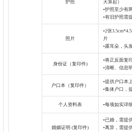
护照
天算起）
•护照至少有
•有旧护照需
•2张3.5cm
照片
片
•露耳朵，头
•将正反面复
身份证（复印件)
•清晰、信息
•提供户口本
户口本（复印件）
•集体户口，
个人资料表
•每项如实详
•已婚，需提
婚姻证明 (复印件)
•离异，需提